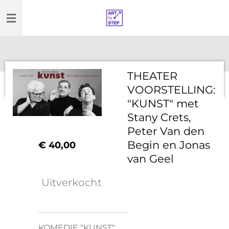
Ga
direct
naar
de
hoofdinhoud
THEATER
VOORSTELLING:
"KUNST" met
Stany Crets,
Peter Van den
Begin en Jonas
€ 40,00
van Geel
Uitverkocht
KOMEDIE "KUNST"